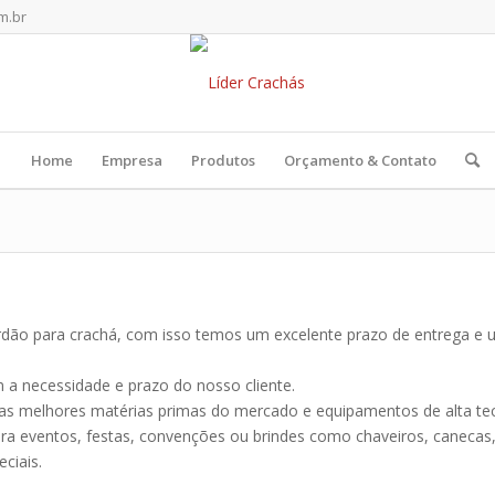
m.br
Home
Empresa
Produtos
Orçamento & Contato
Cordão para crachá, com isso temos um excelente prazo de entrega 
a necessidade e prazo do nosso cliente.
s melhores matérias primas do mercado e equipamentos de alta tec
a eventos, festas, convenções ou brindes como chaveiros, canecas, sq
ciais.