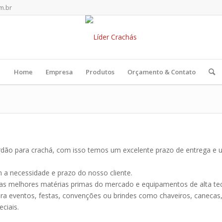
m.br
Home
Empresa
Produtos
Orçamento & Contato
Cordão para crachá, com isso temos um excelente prazo de entrega 
a necessidade e prazo do nosso cliente.
s melhores matérias primas do mercado e equipamentos de alta tec
a eventos, festas, convenções ou brindes como chaveiros, canecas, sq
ciais.